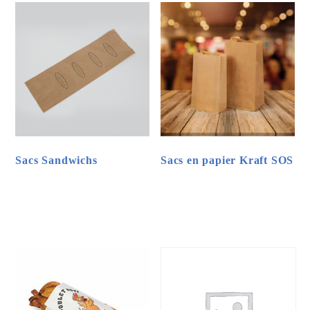
Sacs Sandwichs
Sacs en papier Kraft SOS
Ce
Ce
produit
produit
a
a
plusieurs
plusieurs
variations.
variations.