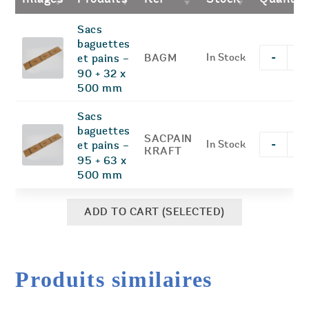
Sacs
baguettes
-
BAGM
In Stock
et pains –
q
90 + 32 x
500 mm
Sacs
baguettes
SACPAIN
-
In Stock
et pains –
q
KRAFT
95 + 63 x
500 mm
ADD TO CART (SELECTED)
Produits similaires