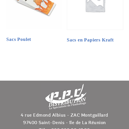
Les
Les
options
options
peuvent
peuvent
être
être
choisies
choisies
sur
sur
Sacs Poulet
Sacs en Papiers Kraft
la
la
page
page
du
du
Ce
produit
produit
produit
a
plusieurs
variations.
Les
options
4 rue Edmond Albius - ZAC Montgaillard
peuvent
97400 Saint-Denis - île de La Réunion
être