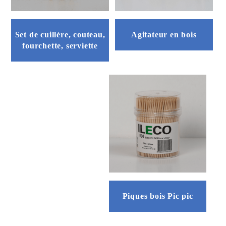
Set de cuillère, couteau,
Agitateur en bois
fourchette, serviette
Ce
produit
a
plusieurs
variations.
Les
options
peuvent
être
choisies
sur
Piques bois Pic pic
la
page