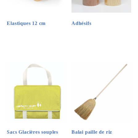
Elastiques 12 cm
Adhésifs
Ce
Ce
produit
produit
a
a
plusieurs
plusieurs
variations.
variations.
Les
Les
options
options
peuvent
peuvent
être
être
choisies
choisies
sur
sur
Sacs Glacières souples
Balai paille de riz