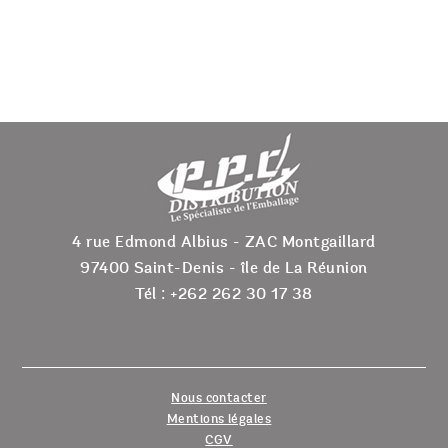
la
la
page
page
du
du
produit
produit
4 rue Edmond Albius - ZAC Montgaillard
97400 Saint-Denis - île de La Réunion
Tél : +262 262 30 17 38
Nous contacter
Mentions légales
CGV